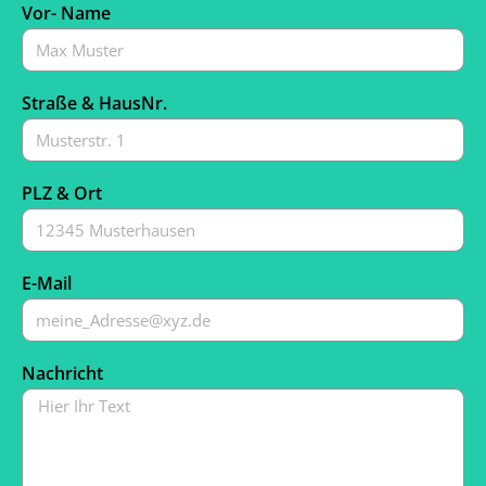
Vor- Name
Straße & HausNr.
PLZ & Ort
E-Mail
Nachricht