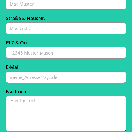
Straße & HausNr.
PLZ & Ort
E-Mail
Nachricht