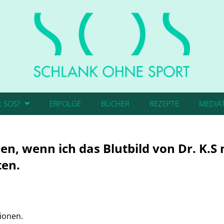
t SOS?
ERFOLGE
BÜCHER
REZEPTE
MEDIA
, wenn ich das Blutbild von Dr. K.S
ten.
tionen.