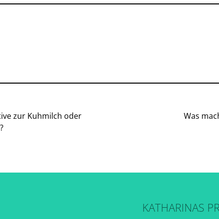
tive zur Kuhmilch oder
Was mach
?
KATHARINAS P