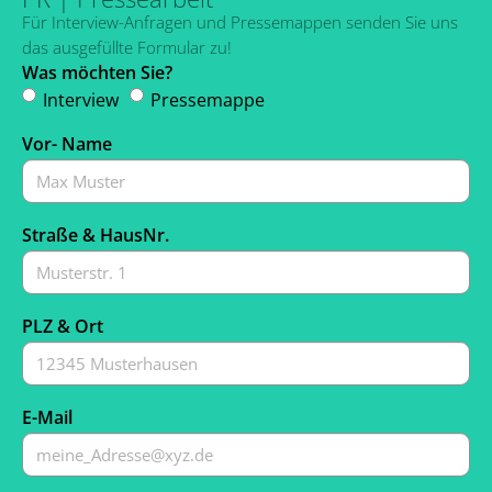
Für Interview-Anfragen und Pressemappen senden Sie uns
das ausgefüllte Formular zu!
Was möchten Sie?
Interview
Pressemappe
Vor- Name
Straße & HausNr.
PLZ & Ort
E-Mail