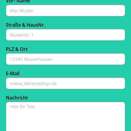
Vor- Name
Straße & HausNr.
PLZ & Ort
E-Mail
Nachricht