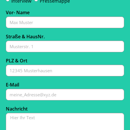
Interview
Pressemappe
Vor- Name
Straße & HausNr.
PLZ & Ort
E-Mail
Nachricht