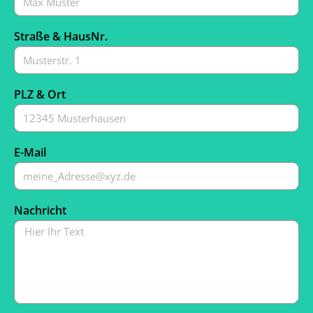
Straße & HausNr.
PLZ & Ort
E-Mail
Nachricht