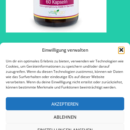
Einwilligung verwalten
Um dir ein optimales Erlebnis zu bieten, verwenden wir Technologien wie
2016 © SOS – Schlank ohne Sport ™
Cookies, um Geräteinformationen zu speichern und/oder darauf
zuzugreifen. Wenn du diesen Technologien zustimmst, können wir Daten
wie das Surfverhalten oder eindeutige IDs auf dieser Website
verarbeiten. Wenn du deine Einwillligung nicht erteilst oder zurückziehst,
Kontakt
können bestimmte Merkmale und Funktionen beeinträchtigt werden.
Impressum
AKZEPTIEREN
Datenschutz
ABLEHNEN
Cookie-Richtlinie
EINSTELLUNGEN ANSEHEN