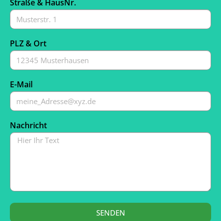
Straße & HausNr.
PLZ & Ort
E-Mail
Nachricht
SENDEN