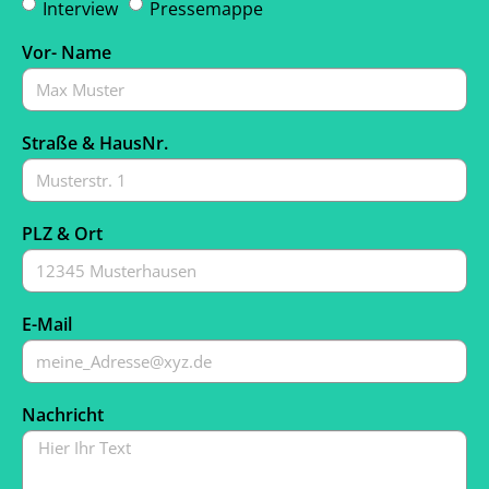
Interview
Pressemappe
Vor- Name
Straße & HausNr.
PLZ & Ort
E-Mail
Nachricht