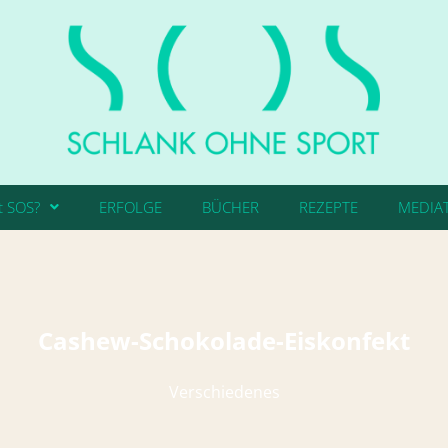
t SOS?
ERFOLGE
BÜCHER
REZEPTE
MEDIA
Cashew-Schokolade-Eiskonfekt
Verschiedenes