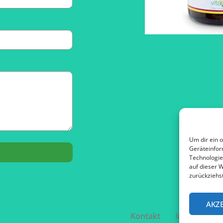
Um dir ein 
Geräteinfor
Technologie
auf dieser W
zurückziehs
AKZ
Kontakt
Impressum