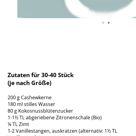
Zutaten für 30-40 Stück
(je nach Größe)
200 g Cashewkerne
180 ml stilles Wasser
80 g Kokosnussblütenzucker
1-1½ TL abgeriebene Zitronenschale (Bio)
¼ TL Zimt
1-2 Vanillestangen, auskratzen (alternativ: 1½ TL